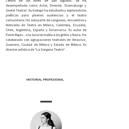
Centro de las Artes de San Agustín. Se ha
desempeñado como Actor, Director, Dramaturgo y
Gestor Teatral. Su trabajo ha estudiado y explorado las
poéticas para jóvenes audiencias y el teatro
comunitario. Ha sido parte de congresos, encuentros y
festivales de Teatro en México, Colombia, Ecuador,
Chile, Argentina, España y Dinamarca. Es autor de
Flores Rojas…o la luna les habla a los grillos y Nana. Ha
colaborado con agrupaciones teatrales de Veracruz,
Guerrero, Ciudad de México y Estado de México. Es
director artístico de "La Gorgona Teatro" .
HISTORIAL PROFESIONAL